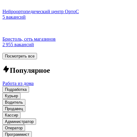
Нейроортопедический центр ОртоС
5 вакансий
Бристоль, сеть магазинов
2 955 вакансий
Посмотреть все
Популярное
Работа из дома
Подработка
Курьер
Водитель
Продавец
Кассир
Администратор
Оператор
Программист