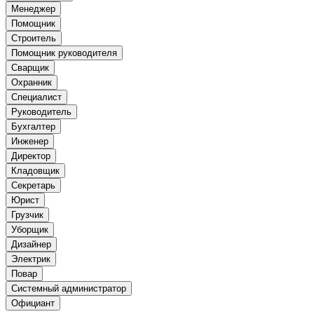
Менеджер
Помощник
Строитель
Помощник руководителя
Сварщик
Охранник
Специалист
Руководитель
Бухгалтер
Инженер
Директор
Кладовщик
Секретарь
Юрист
Грузчик
Уборщик
Дизайнер
Электрик
Повар
Системный администратор
Официант