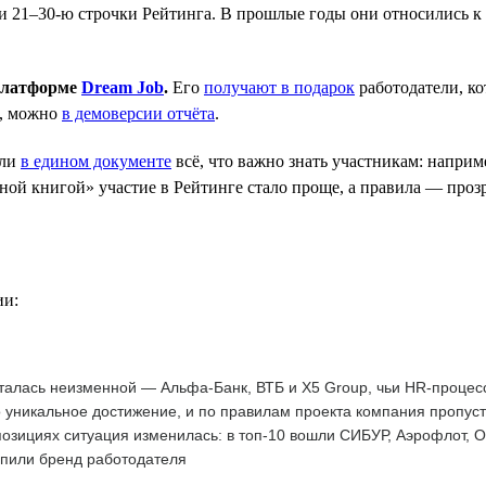
 21–30-ю строчки Рейтинга. В прошлые годы они относились к к
 платформе
Dream Job
.
Его
получают в подарок
работодатели, к
е, можно
в демоверсии отчёта
.
ли
в едином документе
всё, что важно знать участникам: наприм
ой книгой» участие в Рейтинге стало проще, а правила — прозр
ии:
талась неизменной — Альфа-Банк, ВТБ и X5 Group, чьи HR-процес
 уникальное достижение, и по правилам проекта компания пропус
озициях ситуация изменилась: в топ-10 вошли СИБУР, Аэрофлот, 
епили бренд работодателя