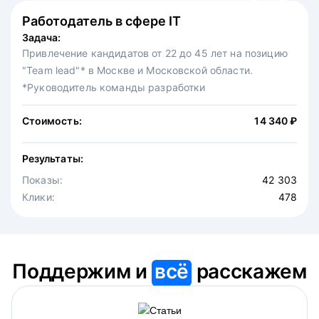
Работодатель в сфере IT
Федеральная сеть ресторанов
Задача:
Задача:
Привлечение кандидатов от 22 до 45 лет на позицию
Привлечение на вакансию официантов в московскую
"Team lead"* в Москве и Московской области.
точку известной федеральной сети ресторанов.
*Руководитель команды разработки
Стоимость:
30 875 ₽
Стоимость:
14 340 ₽
Результаты:
Результаты:
Показы:
4 646
Показы:
Клики:
42 303
475
Клики:
478
Поддержим и
всё
расскажем