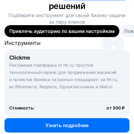
решений
Подберите инструмент для своей
бизнес-задачи
за пару кликов
Привлечь аудиторию по вашим настройкам
Пок
Инструменты
Инструменты
Инструменты
Виртуальный рекрутер
Clickme
Вакансия дня
Массовый подбор под ключ. Решите, сколько
Рекламная платформа от hh.ru: простой
Рекламный формат для вакансий на главной странице
кандидатов и когда вам нужно, и за дело возьмутся
технологичный сервис для продвижения вакансий
hh.ru. Увеличивает количество откликов
маркетологи, рекрутеры и проектные менеджеры
и проектов бизнеса на разных площадках: на hh.ru,
hh.ru с целым набором digital-инструментов
во ВКонтакте, Яндексе, Одноклассниках и Mail.ru
Стоимость:
от 200 000 ₽
Узнать подробнее
Стоимость:
от 500 ₽
Узнать подробнее
Узнать подробнее