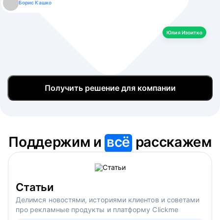
Борис Кашко
Юлия Изоитко
Александр Кулагин
Даниил Макаров
Екатерина Лазаренко
Юлия Изоитко
Получить решение для компании
Поддержим и
всё
расскажем
Статьи
Делимся новостями, историями клиентов и советами
про рекламные продукты и платформу Clickme