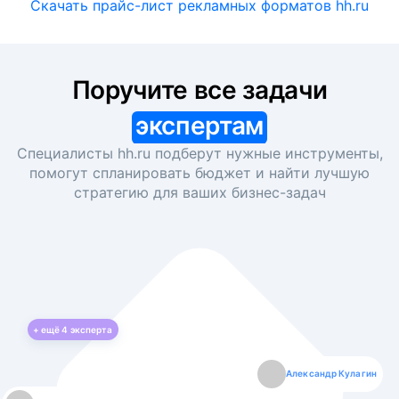
Скачать прайс-лист рекламных форматов hh.ru
Поручите все задачи
экспертам
Специалисты hh.ru подберут нужные инструменты,
помогут спланировать бюджет и найти лучшую
стратегию для ваших
бизнес-задач
+ ещё
4
эксперта
Екатерина Лазаренко
Александр Кулагин
Даниил Макаров
Борис Кашко
Юлия Изоитко