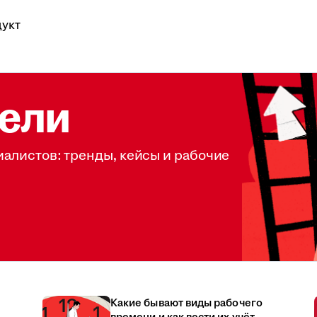
укт
ели
иалистов: тренды, кейсы и рабочие
Какие бывают виды рабочего