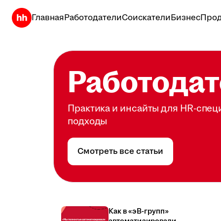
Главная
Работодатели
Соискатели
Бизнес
Прод
Работодат
Практика и инсайты для HR-спец
подходы
Смотреть все статьи
Как в «эВ-групп»