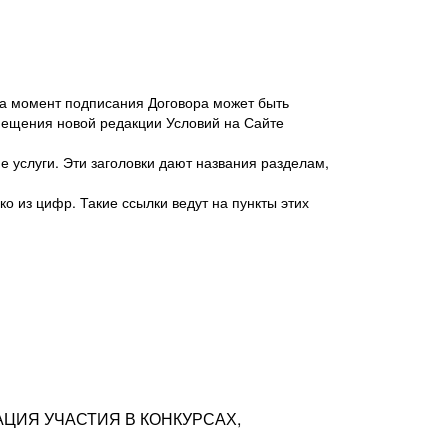
 на момент подписания Договора может быть
мещения новой редакции Условий на Сайте
 услуги. Эти заголовки дают названия разделам,
о из цифр. Такие ссылки ведут на пункты этих
антер», ИНН 7718620740, адрес: 125047,
одская территория Муниципальный округ
я улица, дом 48, помещ. 25
ых резюме с предложениями Соискателей
АЦИЯ УЧАСТИЯ В КОНКУРСАХ,
тра контактной информации Соискателя
тор сайтов: hh.ru, talantix.ru и других
 из Типов регистраций.
луг