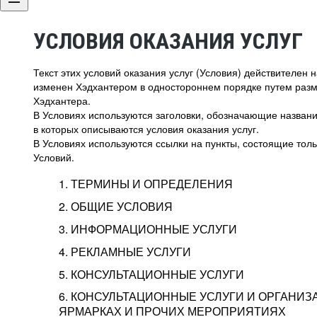
УСЛОВИЯ ОКАЗАНИЯ УСЛУГ
Текст этих условий оказания услуг (Условия) действителен
изменен Хэдхантером в одностороннем порядке путем раз
Хэдхантера.
В Условиях используются заголовки, обозначающие название
в которых описываются условия оказания услуг.
В Условиях используются ссылки на пункты, состоящие тольк
Условий.
1. ТЕРМИНЫ И ОПРЕДЕЛЕНИЯ
2. ОБЩИЕ УСЛОВИЯ
3. ИНФОРМАЦИОННЫЕ УСЛУГИ
1.1. Хэдхантер, или
Хэдхантер, ООО «Хэдх
4. РЕКЛАМНЫЕ УСЛУГИ
HeadHunter, или
г. Москва, внутригор
2.1. Типы и статусы регистрации
5. КОНСУЛЬТАЦИОННЫЕ УСЛУГИ
Исполнитель
Тверской,
2-я
Брестска
Типы регистрации
3.1. Предоставление доступа к базе данн
2.2. Активация услуг
6. КОНСУЛЬТАЦИОННЫЕ УСЛУГИ И ОРГАНИЗ
о трудоустройстве с возможностью просмо
Описание и активация
ЯРМАРКАХ И ПРОЧИХ МЕРОПРИЯТИЯХ
Хэдхантер — администра
2.1.1. Заказчику может быть присвоен один
4.0. Общие условия оказания рекламных ус