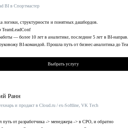
ad BI в Спортмастер
ка логики, структурности и понятных дашбордов.
р TeamLeadConf
аботы — более 10 лет в аналитике, последние 5 лет в BI-напра
 руковожу BI-командой. Прошла путь от бизнес-аналитика до Te
д.
кус - построение отчётности, визуализация данных, автоматиз
Выбрать услугу
ов, развитие команд и управление эффективностью.
ала в крупных компаниях: Спортмастер, Роснефть, Мебельная фа
, ГК «Рубеж».
ила проект по целеполаганию с нуля и масштабировала его на 1
ий
Ранн
иков.
се о целях и метриках всех подразделений благодаря реализации
 технарь и продакт в Cloud.ru / ex-Softline, VK Tech
.
а 50+ собеседований на позиции в бизнес-аналитике и BI,
 путь от разработчика -> менеджера -> в CPO, и обратно
овала сильную команду с нуля, участвовала в выстраивании на