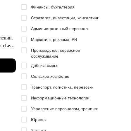
Финансы, бухгалтерия
Стратегия, инвестиции, консалтинг
Административный персонал
влении.
Маркетинг, реклама, PR
am Lead
Производство, сервисное
обслуживание
ация
Добыча сырья
брика
Сельское хозяйство
Транспорт, логистика, перевозки
800+
Информационные технологии
 этого
Управление персоналом, тренинги
Юристы
йма и
Закупки