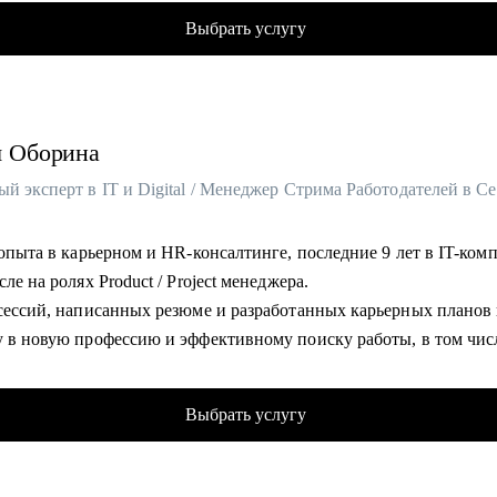
й результат 2022 года по оценке удовлетворенности клиентов
t Manager'ам
Выбрать услугу
ная практика карьерного консультирования, построения карьер
с-аналитикам
 подготовки к интервью и самопрезентации
ровщикам
работы в HR структурах холдинговых групп, компаний федераль
, делающим первые шаги в IT
ьного уровней, в сфере подбора, оценки и развития персонала 
я
Оборина
омогу:
 побороть страхи, почувствовать уверенность и увидеть свой о
 опыта в карьерном и HR-консалтинге, последние 9 лет в IT-ком
нном виде
сле на ролях Product / Project менеджера.
олезна в работе со сложными задачами, такими как смена деятел
 сессий, написанных резюме и разработанных карьерных планов
ительный перерыв в карьере, неудачный опыт или увольнение, 
у в новую профессию и эффективному поиску работы, в том числ
из собственного бизнеса
5000 успешных трудоустройств: мои клиенты работают в Яндекс
у разобрать болезненный опыт, пересмотреть и переосмыслить
о, Циан, Сбер, Т-банк, Марс и тд.
ртные ситуации
Выбрать услугу
 сменила карьерный вектор и перешла в IT, поделюсь нетривиа
 действовать продуктивно и получать максимально возможный
дациями на основе собственного опыта.
т в поиске на сайте HeadHunter и на альтернативных площадках
оила кросс-карьеру и уже 9 лет совмещаю фуллтайм работу и ка