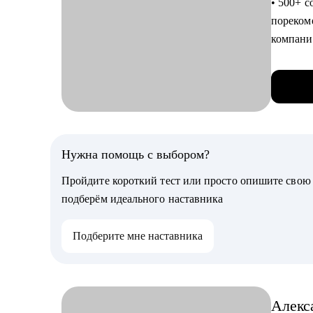
• 500+ с
адаптац
пореком
компан
С чем п
• CPO в 
• Разраб
• Техни
на боле
• Прода
• Подго
• Треке
стороны
• Препод
• Перейт
• Наста
Нужна помощь с выбором?
помощь 
• Состо
собесед
Пройдите короткий тест или просто опишите сво
• Испол
• Менто
подберём идеального наставника
• Более 
аналити
• Инвест
инструм
Подберите мне наставника
инвесто
• Проан
• Честны
улучшен
• Френдл
аналити
всё :)
Алекс
• Улучш