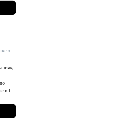
ных
ного и
более 10
Карьерный эксперт в IT и Digital / Менеджер Стрима Работодателей в Сетке от hh.ru / ex- Яндекс Практикум, Островок!
пыт в
паниях,
ьности,
 по
переход
е в IT.
, Озон,
льными
рьерный