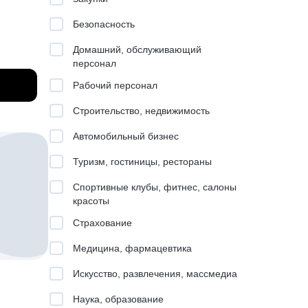
Безопасность
Домашний, обслуживающий
персонал
вижения
Рабочий персонал
слабые
Строительство, недвижимость
.
Автомобильный бизнес
ру BI,
Туризм, гостиницы, рестораны
год
Спортивные клубы, фитнес, салоны
витии
красоты
0+
Страхование
тапы.
Медицина, фармацевтика
алел :)
ва
о вот
Искусство, развлечения, массмедиа
ю
Наука, образование