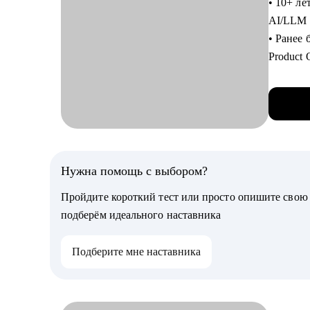
• 10+ ле
AI/LLM 
С чем п
• Ранее
• Тщател
Product 
увеличи
• Провё
• Соста
• Запуст
• Провес
• Руково
серьезн
фичах, 
• За одн
и своев
работе 
• Высту
Нужна помощь с выбором?
• Уверен
• Веду к
кандида
Пройдите короткий тест или просто опишите сво
PlantU
• Решит
подберём идеального наставника
• Пилот
работе, 
каждого
Подберите мне наставника
Кому мо
С чем п
Топ-мен
• Прове
• строит
нанимаю