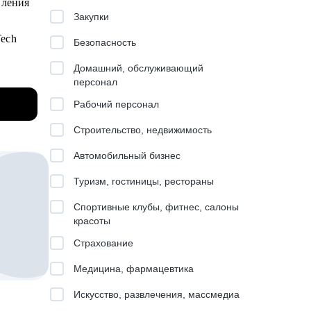
вления
Закупки
Tech
Безопасность
к,
Домашний, обслуживающий
персонал
ели.
и
Рабочий персонал
трим
Строительство, недвижимость
 к
Автомобильный бизнес
 время
другими
Туризм, гостиницы, рестораны
о
Спортивные клубы, фитнес, салоны
в
выков
красоты
Страхование
Медицина, фармацевтика
ку
Искусство, развлечения, массмедиа
как бы