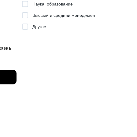
Наука, образование
ию,
Высший и средний менеджмент
Другое
, так и
овень
г
а
ния о
ния