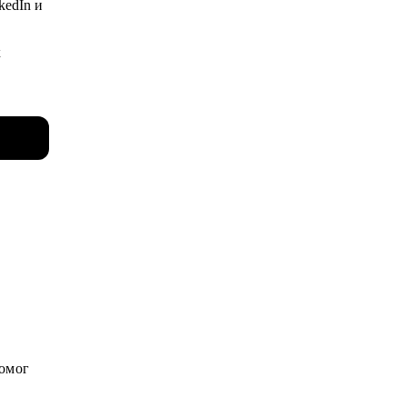
kedIn и
х
ч очень много
тов (7
 бренда
чиков в
, а
уровень
с сами.
о на
помог
м или