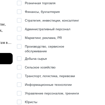
Розничная торговля
Финансы, бухгалтерия
Стратегия, инвестиции, консалтинг
тве,
Административный персонал
х,
Маркетинг, реклама, PR
там в
Производство, сервисное
e и др.
обслуживание
Добыча сырья
накомым
Сельское хозяйство
Транспорт, логистика, перевозки
ли.
Информационные технологии
з
Управление персоналом, тренинги
отовке
Юристы