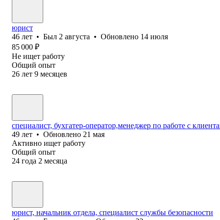
юрист
46
лет
•
Был
2 августа
•
Обновлено
14 июля
85 000
₽
Не ищет работу
Общий опыт
26
лет
9
месяцев
специалист, бухгатер-оператор,менеджер по работе с клиен
49
лет
•
Обновлено
21 мая
Активно ищет работу
Общий опыт
24
года
2
месяца
юрист, начальник отдела, специалист службы безопасности