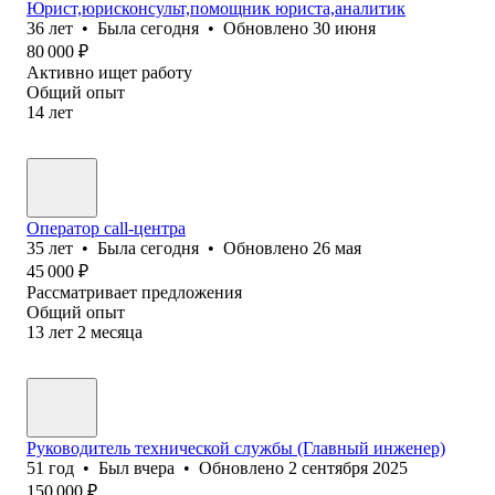
Юрист,юрисконсульт,помощник юриста,аналитик
36
лет
•
Была
сегодня
•
Обновлено
30 июня
80 000
₽
Активно ищет работу
Общий опыт
14
лет
Оператор call-центра
35
лет
•
Была
сегодня
•
Обновлено
26 мая
45 000
₽
Рассматривает предложения
Общий опыт
13
лет
2
месяца
Руководитель технической службы (Главный инженер)
51
год
•
Был
вчера
•
Обновлено
2 сентября 2025
150 000
₽