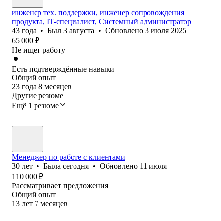
инженер тех. поддержки, инженер сопровождения
продукта, IT-специалист, Системный администратор
43
года
•
Был
3 августа
•
Обновлено
3 июля 2025
65 000
₽
Не ищет работу
Есть подтверждённые навыки
Общий опыт
23
года
8
месяцев
Другие резюме
Ещё 1 резюме
Менеджер по работе с клиентами
30
лет
•
Была
сегодня
•
Обновлено
11 июля
110 000
₽
Рассматривает предложения
Общий опыт
13
лет
7
месяцев