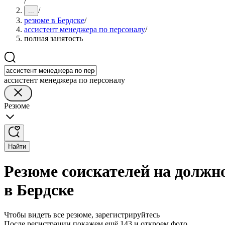
/
/
...
резюме в Бердске
/
ассистент менеджера по персоналу
/
полная занятость
ассистент менеджера по персоналу
Резюме
Найти
Резюме соискателей на должно
в Бердске
Чтобы видеть все резюме, зарегистрируйтесь
После регистрации покажем ещё 143 и откроем фото