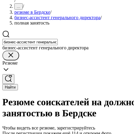
/
/
...
резюме в Бердске
/
бизнес-ассистент генерального директора
/
полная занятость
бизнес-ассистент генерального директора
Резюме
Найти
Резюме соискателей на должно
занятостью в Бердске
Чтобы видеть все резюме, зарегистрируйтесь
После регистрации покажем ещё 114 и откроем фото