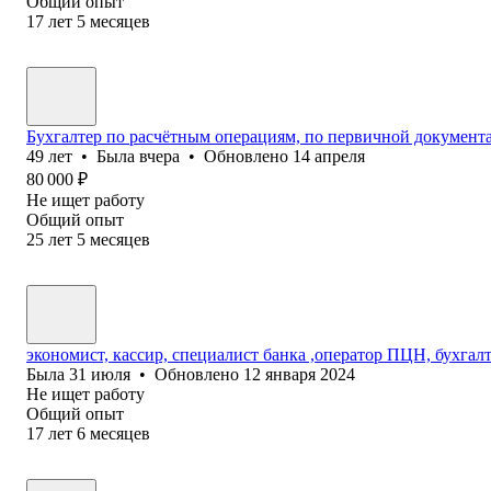
Общий опыт
17
лет
5
месяцев
Бухгалтер по расчётным операциям, по первичной документ
49
лет
•
Была
вчера
•
Обновлено
14 апреля
80 000
₽
Не ищет работу
Общий опыт
25
лет
5
месяцев
экономист, кассир, специалист банка ,оператор ПЦН, бухга
Была
31 июля
•
Обновлено
12 января 2024
Не ищет работу
Общий опыт
17
лет
6
месяцев