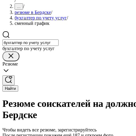
/
/
...
резюме в Бердске
/
бухгалтер по учету услуг
/
сменный график
бухгалтер по учету услуг
Резюме
Найти
Резюме соискателей на должно
Бердске
Чтобы видеть все резюме, зарегистрируйтесь
После регистрации покажем ещё 187 и откроем фото