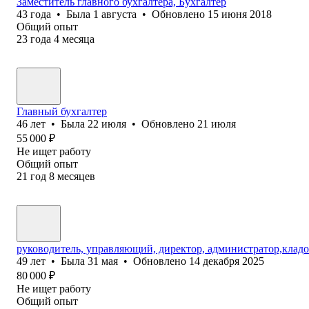
Заместитель главного бухгалтера, Бухгалтер
43
года
•
Была
1 августа
•
Обновлено
15 июня 2018
Общий опыт
23
года
4
месяца
Главный бухгалтер
46
лет
•
Была
22 июля
•
Обновлено
21 июля
55 000
₽
Не ищет работу
Общий опыт
21
год
8
месяцев
руководитель, управляющий, директор, администратор,клад
49
лет
•
Была
31 мая
•
Обновлено
14 декабря 2025
80 000
₽
Не ищет работу
Общий опыт