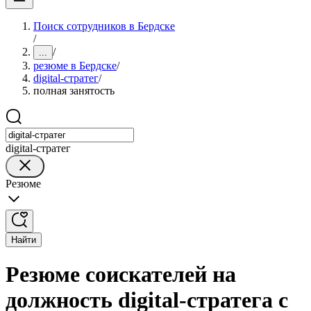
Поиск сотрудников в Бердске
/
/
...
резюме в Бердске
/
digital-стратег
/
полная занятость
digital-стратег
Резюме
Найти
Резюме соискателей на
должность digital-стратега с