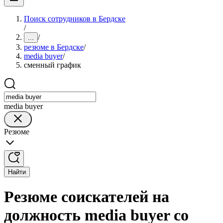
Поиск сотрудников в Бердске
/
/
...
резюме в Бердске
/
media buyer
/
сменный график
media buyer
Резюме
Найти
Резюме соискателей на
должность media buyer со