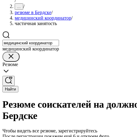
/
/
...
резюме в Бердске
/
медицинский координатор
/
частичная занятость
медицинский координатор
Резюме
Найти
Резюме соискателей на должн
Бердске
Чтобы видеть все резюме, зарегистрируйтесь
После регистрации покажем ещё 6 и откроем фото