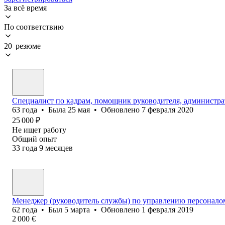
За всё время
По соответствию
20 резюме
Специалист по кадрам, помощник руководителя, администра
63
года
•
Была
25 мая
•
Обновлено
7 февраля 2020
25 000
₽
Не ищет работу
Общий опыт
33
года
9
месяцев
Менеджер (руководитель службы) по управлению персонало
62
года
•
Был
5 марта
•
Обновлено
1 февраля 2019
2 000
€