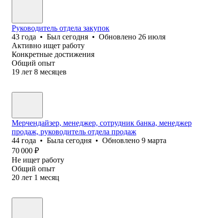
Руководитель отдела закупок
43
года
•
Был
сегодня
•
Обновлено
26 июля
Активно ищет работу
Конкретные достижения
Общий опыт
19
лет
8
месяцев
Мерчендайзер, менеджер, сотрудник банка, менеджер
продаж, руководитель отдела продаж
44
года
•
Была
сегодня
•
Обновлено
9 марта
70 000
₽
Не ищет работу
Общий опыт
20
лет
1
месяц