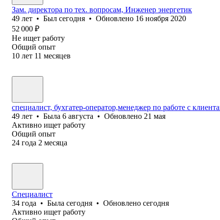
Зам. директора по тех. вопросам, Инженер энергетик
49
лет
•
Был
сегодня
•
Обновлено
16 ноября 2020
52 000
₽
Не ищет работу
Общий опыт
10
лет
11
месяцев
специалист, бухгатер-оператор,менеджер по работе с клиен
49
лет
•
Была
6 августа
•
Обновлено
21 мая
Активно ищет работу
Общий опыт
24
года
2
месяца
Специалист
34
года
•
Была
сегодня
•
Обновлено
сегодня
Активно ищет работу