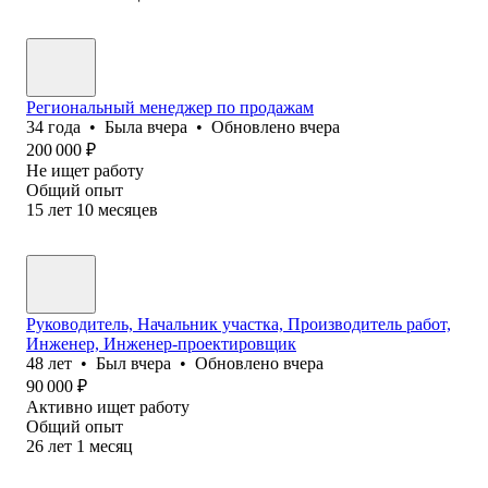
Региональный менеджер по продажам
34
года
•
Была
вчера
•
Обновлено
вчера
200 000
₽
Не ищет работу
Общий опыт
15
лет
10
месяцев
Руководитель, Начальник участка, Производитель работ,
Инженер, Инженер-проектировщик
48
лет
•
Был
вчера
•
Обновлено
вчера
90 000
₽
Активно ищет работу
Общий опыт
26
лет
1
месяц