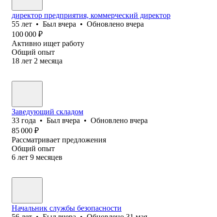
директор предприятия, коммерческий директор
55
лет
•
Был
вчера
•
Обновлено
вчера
100 000
₽
Активно ищет работу
Общий опыт
18
лет
2
месяца
Заведующий складом
33
года
•
Был
вчера
•
Обновлено
вчера
85 000
₽
Рассматривает предложения
Общий опыт
6
лет
9
месяцев
Начальник службы безопасности
56
лет
•
Был
вчера
•
Обновлено
31 мая