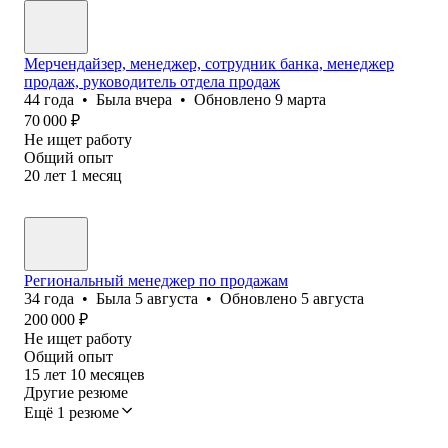
Мерчендайзер, менеджер, сотрудник банка, менеджер
продаж, руководитель отдела продаж
44
года
•
Была
вчера
•
Обновлено
9 марта
70 000
₽
Не ищет работу
Общий опыт
20
лет
1
месяц
Региональный менеджер по продажам
34
года
•
Была
5 августа
•
Обновлено
5 августа
200 000
₽
Не ищет работу
Общий опыт
15
лет
10
месяцев
Другие резюме
Ещё 1 резюме