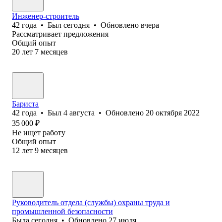
Инженер-строитель
42
года
•
Был
сегодня
•
Обновлено
вчера
Рассматривает предложения
Общий опыт
20
лет
7
месяцев
Бариста
42
года
•
Был
4 августа
•
Обновлено
20 октября 2022
35 000
₽
Не ищет работу
Общий опыт
12
лет
9
месяцев
Руководитель отдела (службы) охраны труда и
промышленной безопасности
Была
сегодня
•
Обновлено
27 июля