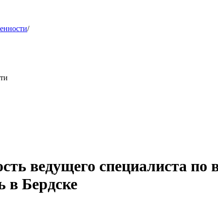
женности
/
сти
ость ведущего специалиста по
ь в Бердске