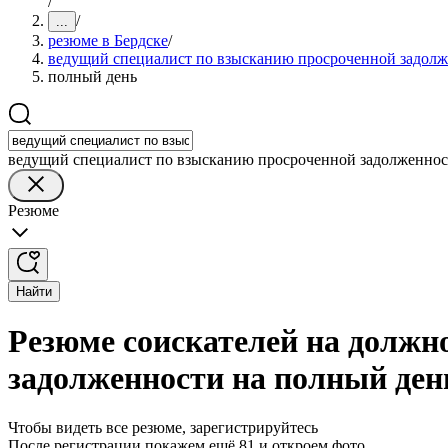
/
/
...
резюме в Бердске
/
ведущий специалист по взысканию просроченной задол
полный день
ведущий специалист по взысканию просроченной задолженно
Резюме
Найти
Резюме соискателей на должн
задолженности на полный ден
Чтобы видеть все резюме, зарегистрируйтесь
После регистрации покажем ещё 81 и откроем фото