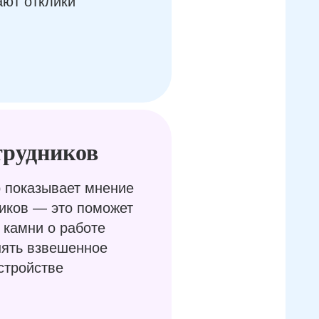
ают отклики
трудников
 показывает мнение
иков — это поможет
 камни о работе
нять взвешенное
стройстве