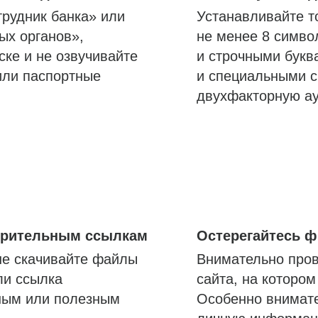
трудник банка» или
Устанавливайте т
ых органов»,
не менее 8 симво
ске и не озвучивайте
и строчными букв
или паспортные
и специальными с
двухфакторную а
озрительным ссылкам
Остерегайтесь 
не скачивайте файлы
Внимательно пров
ли ссылка
сайта, на которо
ным или полезным
Особенно внимате