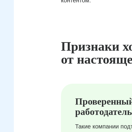
контентом.
Признаки х
от настояще
Проверенны
работодатель
Такие компании под