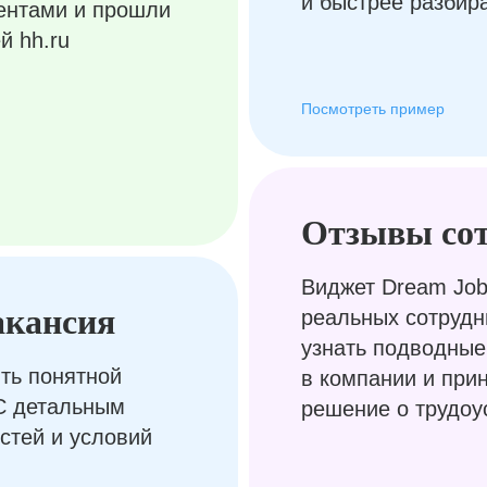
и быстрее разбир
ентами и прошли
й hh.ru
Посмотреть пример
Отзывы со
Виджет Dream Job
акансия
реальных сотрудн
узнать подводные
ть понятной
в компании и при
С детальным
решение о трудоу
стей и условий