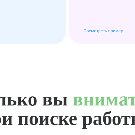
Посмотреть пример
лько вы
внима
и поиске рабо