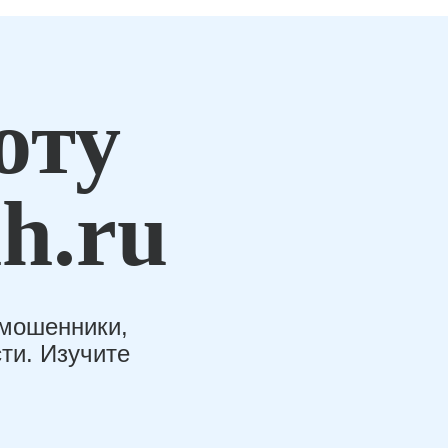
оту
h.ru
-мошенники,
ти. Изучите