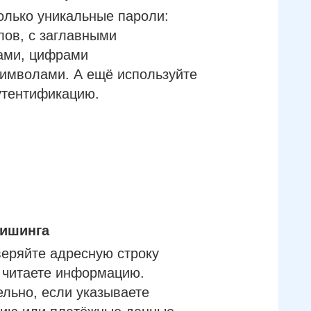
олько уникальные пароли:
лов, с заглавными
ами, цифрами
имволами. А ещё используйте
утентификацию.
фишинга
еряйте адресную строку
м читаете информацию.
льно, если указываете