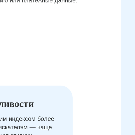
ию или платёжные данные.
ливости
им индексом более
оискателям — чаще