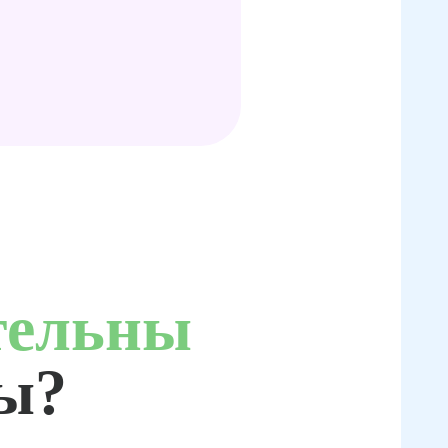
тельны
ты?