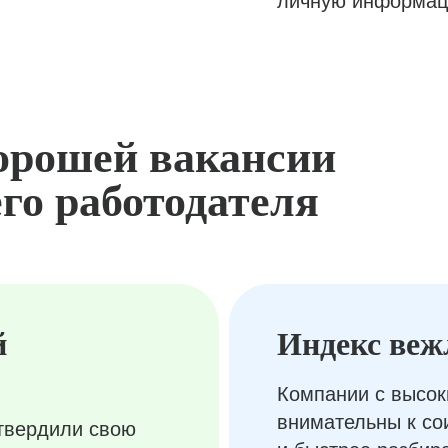
личную информац
орошей вакансии
го работодателя
й
Индекс веж
Компании с высок
внимательны к с
твердили свою