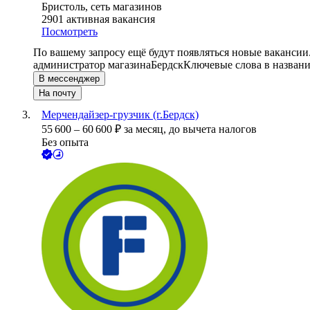
Бристоль, сеть магазинов
2901
активная вакансия
Посмотреть
По вашему запросу ещё будут появляться новые вакансии
администратор магазина
Бердск
Ключевые слова в названи
В мессенджер
На почту
Мерчендайзер-грузчик (г.Бердск)
55 600
–
60 600
₽
за месяц,
до вычета налогов
Без опыта