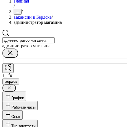
Главная
/
/
...
вакансии в Бердске
/
администратор магазина
администратор магазина
Бердск
График
Рабочие часы
Опыт
Тип занятости