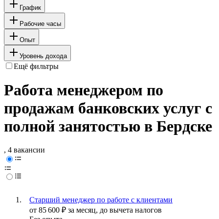
График
Рабочие часы
Опыт
Уровень дохода
Ещё фильтры
Работа менеджером по
продажам банковских услуг с
полной занятостью в Бердске
, 4 вакансии
Старший менеджер по работе с клиентами
от
85 600
₽
за месяц,
до вычета налогов