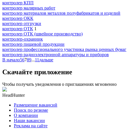
контролер КПП
контролер малярных работ
контролер материалов металлов полуфабрикатов и изделий
контролер ОКК
контролер отгрузки
контролер ОТК
1
контролер ОТК (швейное производство)
контролер-охранник
контролер пищевой продукции
контролер профессионального участника рынка ценных бумаг
контролер радиоэлектронной аппаратуры и приборов
В начало
5
6
7
8
9
...
11
дальше
Скачайте приложение
Чтобы получать уведомления о приглашениях мгновенно
HeadHunter
Размещение вакансий
Поиск по резюме
О компании
Наши вакансии
Реклама на сайте