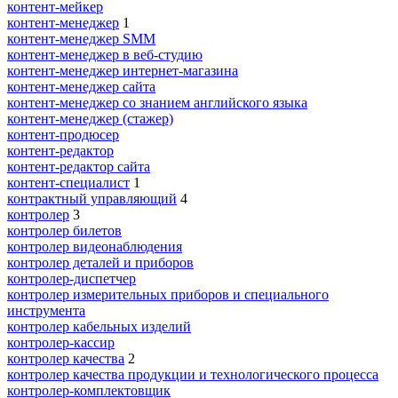
контент-мейкер
контент-менеджер
1
контент-менеджер SMM
контент-менеджер в веб-студию
контент-менеджер интернет-магазина
контент-менеджер сайта
контент-менеджер со знанием английского языка
контент-менеджер (стажер)
контент-продюсер
контент-редактор
контент-редактор сайта
контент-специалист
1
контрактный управляющий
4
контролер
3
контролер билетов
контролер видеонаблюдения
контролер деталей и приборов
контролер-диспетчер
контролер измерительных приборов и специального
инструмента
контролер кабельных изделий
контролер-кассир
контролер качества
2
контролер качества продукции и технологического процесса
контролер-комплектовщик