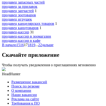
продавец запасных частей
продавец за прилавок
продавец запчастей
1
продавец зоотоваров
продавец игрушек
продавец канцелярских товаров
1
продавец канцтоваров
1
продавец-кассир
31
продавец-кассир в зоомагазин
продавец-кассир в кафе
В начало
15
16
17
18
19
...
22
дальше
Скачайте приложение
Чтобы получать уведомления о приглашениях мгновенно
HeadHunter
Размещение вакансий
Поиск по резюме
О компании
Наши вакансии
Реклама на сайте
Требования к ПО