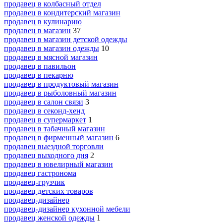
продавец в колбасный отдел
продавец в кондитерский магазин
продавец в кулинарию
продавец в магазин
37
продавец в магазин детской одежды
продавец в магазин одежды
10
продавец в мясной магазин
продавец в павильон
продавец в пекарню
продавец в продуктовый магазин
продавец в рыболовный магазин
продавец в салон связи
3
продавец в секонд-хенд
продавец в супермаркет
1
продавец в табачный магазин
продавец в фирменный магазин
6
продавец выездной торговли
продавец выходного дня
2
продавец в ювелирный магазин
продавец гастронома
продавец-грузчик
продавец детских товаров
продавец-дизайнер
продавец-дизайнер кухонной мебели
продавец женской одежды
1