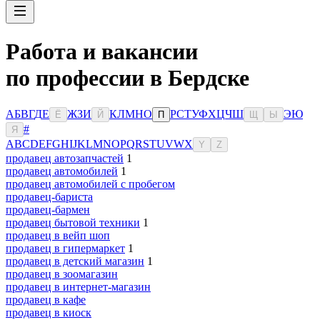
Работа и вакансии
по профессии в Бердске
А
Б
В
Г
Д
Е
Ж
З
И
К
Л
М
Н
О
Р
С
Т
У
Ф
Х
Ц
Ч
Ш
Э
Ю
Ё
Й
П
Щ
Ы
#
Я
A
B
C
D
E
F
G
H
I
J
K
L
M
N
O
P
Q
R
S
T
U
V
W
X
Y
Z
продавец автозапчастей
1
продавец автомобилей
1
продавец автомобилей с пробегом
продавец-бариста
продавец-бармен
продавец бытовой техники
1
продавец в вейп шоп
продавец в гипермаркет
1
продавец в детский магазин
1
продавец в зоомагазин
продавец в интернет-магазин
продавец в кафе
продавец в киоск