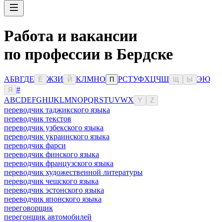
Работа и вакансии
по профессии в Бердске
А
Б
В
Г
Д
Е
Ж
З
И
К
Л
М
Н
О
Р
С
Т
У
Ф
Х
Ц
Ч
Ш
Э
Ю
Ё
Й
П
Щ
Ы
#
Я
A
B
C
D
E
F
G
H
I
J
K
L
M
N
O
P
Q
R
S
T
U
V
W
X
Y
Z
переводчик таджикского языка
переводчик текстов
переводчик узбекского языка
переводчик украинского языка
переводчик фарси
переводчик финского языка
переводчик французского языка
переводчик художественной литературы
переводчик чешского языка
переводчик эстонского языка
переводчик японского языка
переговорщик
перегонщик автомобилей