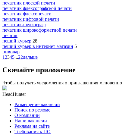
печатник плоской печати
печатник флексографской печати
печатник флексопечати
печатник цифровой печати
печатник-шелкограф
печатник широкоформатной печати
печник
пеший курьер
28
пеший курьер в интернет-магазин
5
пивовар
1
2
3
4
5
...
22
дальше
Скачайте приложение
Чтобы получать уведомления о приглашениях мгновенно
HeadHunter
Размещение вакансий
Поиск по резюме
О компании
Наши вакансии
Реклама на сайте
Требования к ПО