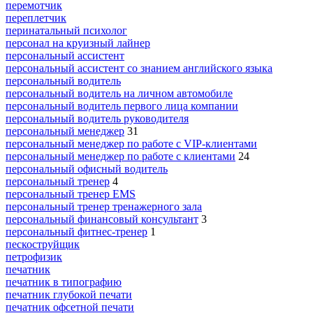
перемотчик
переплетчик
перинатальный психолог
персонал на круизный лайнер
персональный ассистент
персональный ассистент со знанием английского языка
персональный водитель
персональный водитель на личном автомобиле
персональный водитель первого лица компании
персональный водитель руководителя
персональный менеджер
31
персональный менеджер по работе с VIP-клиентами
персональный менеджер по работе с клиентами
24
персональный офисный водитель
персональный тренер
4
персональный тренер EMS
персональный тренер тренажерного зала
персональный финансовый консультант
3
персональный фитнес-тренер
1
пескоструйщик
петрофизик
печатник
печатник в типографию
печатник глубокой печати
печатник офсетной печати