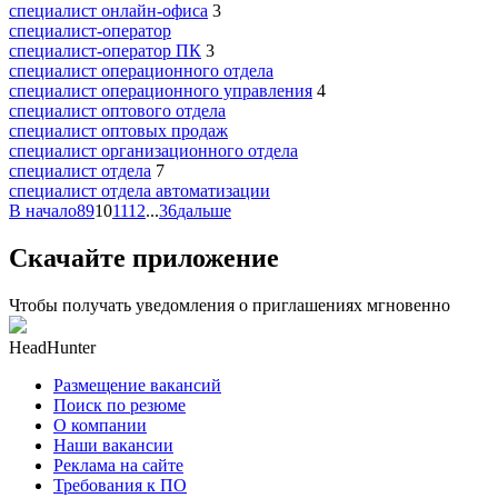
специалист онлайн-офиса
3
специалист-оператор
специалист-оператор ПК
3
специалист операционного отдела
специалист операционного управления
4
специалист оптового отдела
специалист оптовых продаж
специалист организационного отдела
специалист отдела
7
специалист отдела автоматизации
В начало
8
9
10
11
12
...
36
дальше
Скачайте приложение
Чтобы получать уведомления о приглашениях мгновенно
HeadHunter
Размещение вакансий
Поиск по резюме
О компании
Наши вакансии
Реклама на сайте
Требования к ПО