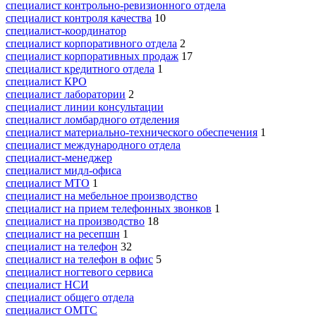
специалист контрольно-ревизионного отдела
специалист контроля качества
10
специалист-координатор
специалист корпоративного отдела
2
специалист корпоративных продаж
17
специалист кредитного отдела
1
специалист КРО
специалист лаборатории
2
специалист линии консультации
специалист ломбардного отделения
специалист материально-технического обеспечения
1
специалист международного отдела
специалист-менеджер
специалист мидл-офиса
специалист МТО
1
специалист на мебельное производство
специалист на прием телефонных звонков
1
специалист на производство
18
специалист на ресепшн
1
специалист на телефон
32
специалист на телефон в офис
5
специалист ногтевого сервиса
специалист НСИ
специалист общего отдела
специалист ОМТС