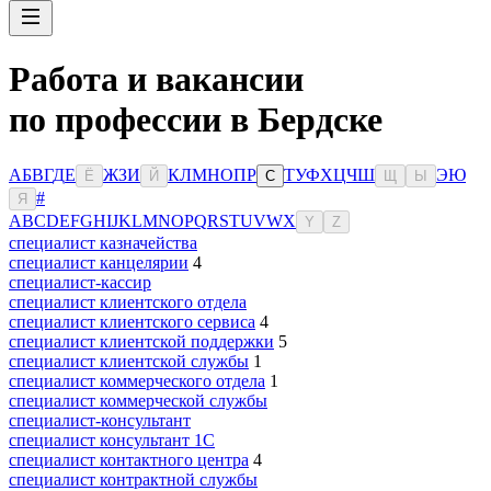
Работа и вакансии
по профессии в Бердске
А
Б
В
Г
Д
Е
Ж
З
И
К
Л
М
Н
О
П
Р
Т
У
Ф
Х
Ц
Ч
Ш
Э
Ю
Ё
Й
С
Щ
Ы
#
Я
A
B
C
D
E
F
G
H
I
J
K
L
M
N
O
P
Q
R
S
T
U
V
W
X
Y
Z
специалист казначейства
специалист канцелярии
4
специалист-кассир
специалист клиентского отдела
специалист клиентского сервиса
4
специалист клиентской поддержки
5
специалист клиентской службы
1
специалист коммерческого отдела
1
специалист коммерческой службы
специалист-консультант
специалист консультант 1С
специалист контактного центра
4
специалист контрактной службы