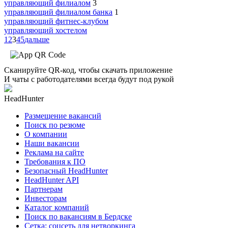
управляющий филиалом
3
управляющий филиалом банка
1
управляющий фитнес-клубом
управляющий хостелом
1
2
3
4
5
дальше
Сканируйте QR-код, чтобы скачать приложение
И чаты с работодателями всегда будут под рукой
HeadHunter
Размещение вакансий
Поиск по резюме
О компании
Наши вакансии
Реклама на сайте
Требования к ПО
Безопасный HeadHunter
HeadHunter API
Партнерам
Инвесторам
Каталог компаний
Поиск по вакансиям в Бердске
Сетка: соцсеть для нетворкинга