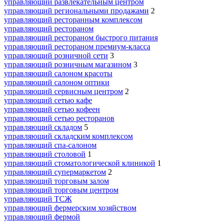
управляющий развлекательным центром
управляющий региональными продажами
2
управляющий ресторанным комплексом
управляющий рестораном
управляющий рестораном быстрого питания
управляющий рестораном премиум-класса
управляющий розничной сети
3
управляющий розничным магазином
3
управляющий салоном красоты
управляющий салоном оптики
управляющий сервисным центром
2
управляющий сетью кафе
управляющий сетью кофеен
управляющий сетью ресторанов
управляющий складом
5
управляющий складским комплексом
управляющий спа-салоном
управляющий столовой
1
управляющий стоматологической клиникой
1
управляющий супермаркетом
2
управляющий торговым залом
управляющий торговым центром
управляющий ТСЖ
управляющий фермерским хозяйством
управляющий фермой