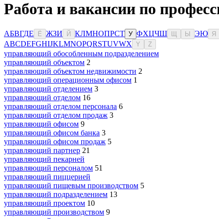
Работа и вакансии по професс
А
Б
В
Г
Д
Е
Ж
З
И
К
Л
М
Н
О
П
Р
С
Т
Ф
Х
Ц
Ч
Ш
Э
Ю
Ё
Й
У
Щ
Ы
Я
A
B
C
D
E
F
G
H
I
J
K
L
M
N
O
P
Q
R
S
T
U
V
W
X
Y
Z
управляющий обособленным подразделением
управляющий объектом
2
управляющий объектом недвижимости
2
управляющий операционным офисом
1
управляющий отделением
3
управляющий отделом
16
управляющий отделом персонала
6
управляющий отделом продаж
3
управляющий офисом
9
управляющий офисом банка
3
управляющий офисом продаж
5
управляющий партнер
21
управляющий пекарней
управляющий персоналом
51
управляющий пиццерией
управляющий пищевым производством
5
управляющий подразделением
13
управляющий проектом
10
управляющий производством
9