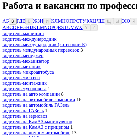
Работа и вакансии по професс
А
Б
Г
Д
Е
Ж
З
И
К
Л
М
Н
О
П
Р
С
Т
У
Ф
Х
Ц
Ч
Ш
Э
Ю
В
Ё
Й
Щ
Ы
Я
A
B
C
D
E
F
G
H
I
J
K
L
M
N
O
P
Q
R
S
T
U
V
W
X
Y
Z
водитель-машинист
водитель-международник
водитель-международник (категории Е)
водитель международных перевозок
3
водитель-менеджер
водитель-механизатор
водитель-механик
водитель микроавтобуса
водитель миксера
водитель-монтажник
водитель мусоровоза
1
водитель на авто компании
8
водитель на автомобиле компании
16
водитель на автомобиль ГАЗель
водитель на ГАЗель
1
водитель на зерновоз
водитель на КамАЗ-манипулятор
водитель на КамАЗ с прицепом
1
водитель на личном автомобиле
13