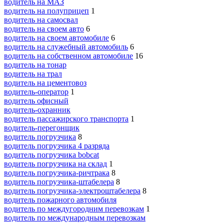
водитель на МАЗ
водитель на полуприцеп
1
водитель на самосвал
водитель на своем авто
6
водитель на своем автомобиле
6
водитель на служебный автомобиль
6
водитель на собственном автомобиле
16
водитель на тонар
водитель на трал
водитель на цементовоз
водитель-оператор
1
водитель офисный
водитель-охранник
водитель пассажирского транспорта
1
водитель-перегонщик
водитель погрузчика
8
водитель погрузчика 4 разряда
водитель погрузчика bobcat
водитель погрузчика на склад
1
водитель погрузчика-ричтрака
8
водитель погрузчика-штабелера
8
водитель погрузчика-электроштабелера
8
водитель пожарного автомобиля
водитель по междугородним перевозкам
1
водитель по международным перевозкам