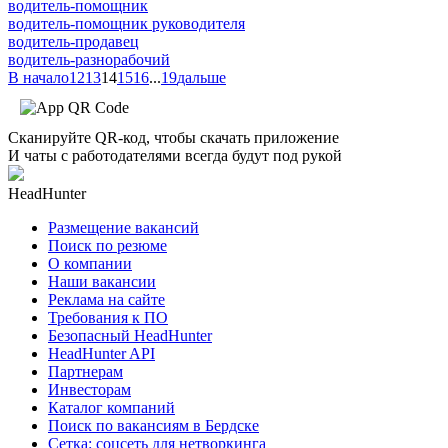
водитель-помощник
водитель-помощник руководителя
водитель-продавец
водитель-разнорабочий
В начало
12
13
14
15
16
...
19
дальше
Сканируйте QR-код, чтобы скачать приложение
И чаты с работодателями всегда будут под рукой
HeadHunter
Размещение вакансий
Поиск по резюме
О компании
Наши вакансии
Реклама на сайте
Требования к ПО
Безопасный HeadHunter
HeadHunter API
Партнерам
Инвесторам
Каталог компаний
Поиск по вакансиям в Бердске
Сетка: соцсеть для нетворкинга