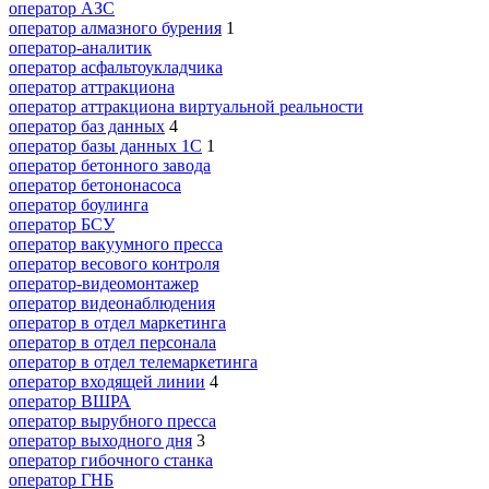
оператор АЗС
оператор алмазного бурения
1
оператор-аналитик
оператор асфальтоукладчика
оператор аттракциона
оператор аттракциона виртуальной реальности
оператор баз данных
4
оператор базы данных 1С
1
оператор бетонного завода
оператор бетононасоса
оператор боулинга
оператор БСУ
оператор вакуумного пресса
оператор весового контроля
оператор-видеомонтажер
оператор видеонаблюдения
оператор в отдел маркетинга
оператор в отдел персонала
оператор в отдел телемаркетинга
оператор входящей линии
4
оператор ВШРА
оператор вырубного пресса
оператор выходного дня
3
оператор гибочного станка
оператор ГНБ