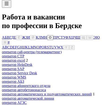
Работа и вакансии
по профессии в Бердске
А
Б
В
Г
Д
Е
Ж
З
И
К
Л
М
Н
П
Р
С
Т
У
Ф
Х
Ц
Ч
Ш
Э
Ю
Ё
Й
О
Щ
Ы
#
Я
A
B
C
D
E
F
G
H
I
J
K
L
M
N
O
P
Q
R
S
T
U
V
W
X
Y
Z
оператор call-центра (телемаркетинг)
оператор CTP
оператор excel
2
оператор HelpDesk
оператор SAP
оператор Service Desk
оператор WMS
оператор АБЗ
оператор абонентского отдела
оператор автобетононасоса
оператор автоматических и полуавтоматических линий
1
оператор автоматической линии
оператор АГЗС