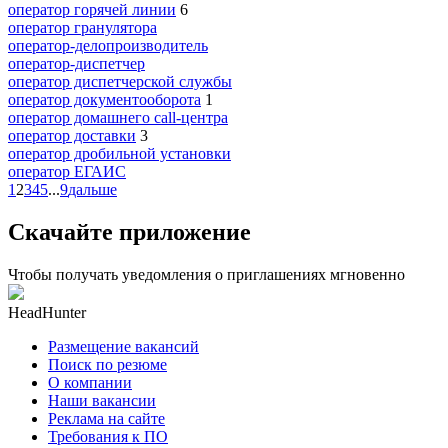
оператор горячей линии
6
оператор гранулятора
оператор-делопроизводитель
оператор-диспетчер
оператор диспетчерской службы
оператор документооборота
1
оператор домашнего call-центра
оператор доставки
3
оператор дробильной установки
оператор ЕГАИС
1
2
3
4
5
...
9
дальше
Скачайте приложение
Чтобы получать уведомления о приглашениях мгновенно
HeadHunter
Размещение вакансий
Поиск по резюме
О компании
Наши вакансии
Реклама на сайте
Требования к ПО