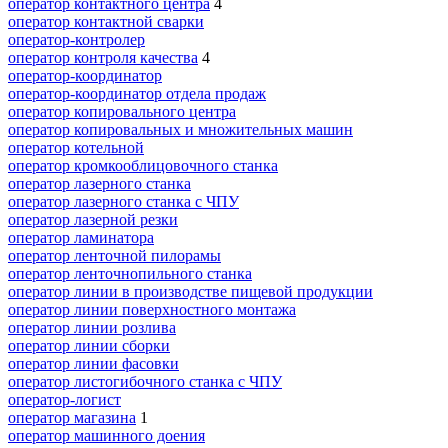
оператор контактного центра
4
оператор контактной сварки
оператор-контролер
оператор контроля качества
4
оператор-координатор
оператор-координатор отдела продаж
оператор копировального центра
оператор копировальных и множительных машин
оператор котельной
оператор кромкооблицовочного станка
оператор лазерного станка
оператор лазерного станка с ЧПУ
оператор лазерной резки
оператор ламинатора
оператор ленточной пилорамы
оператор ленточнопильного станка
оператор линии в производстве пищевой продукции
оператор линии поверхностного монтажа
оператор линии розлива
оператор линии сборки
оператор линии фасовки
оператор листогибочного станка с ЧПУ
оператор-логист
оператор магазина
1
оператор машинного доения