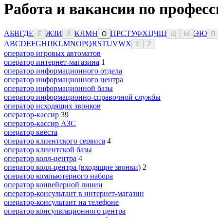
Работа и вакансии по професс
А
Б
В
Г
Д
Е
Ж
З
И
К
Л
М
Н
П
Р
С
Т
У
Ф
Х
Ц
Ч
Ш
Э
Ю
Ё
Й
О
Щ
Ы
Я
A
B
C
D
E
F
G
H
I
J
K
L
M
N
O
P
Q
R
S
T
U
V
W
X
Y
Z
оператор игровых автоматов
оператор интернет-магазина
1
оператор информационного отдела
оператор информационного центра
оператор информационной базы
оператор информационно-справочной службы
оператор исходящих звонков
оператор-кассир
39
оператор-кассир АЗС
оператор квеста
оператор клиентского сервиса
4
оператор клиентской базы
оператор колл-центра
4
оператор колл-центра (входящие звонки)
2
оператор компьютерного набора
оператор конвейерной линии
оператор-консультант в интернет-магазин
оператор-консультант на телефоне
оператор консультационного центра