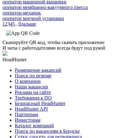
оператор машинной вышивки
оператор мембранно-вакуумного пресса
оператор-механик
оператор моечной установки
1
2
3
4
5
...
9
дальше
Сканируйте QR-код, чтобы скачать приложение
И чаты с работодателями всегда будут под рукой
HeadHunter
Размещение вакансий
Поиск по резюме
О компании
Наши вакансии
Реклама на сайте
Требования к ПО
Безопасный HeadHunter
HeadHunter API
Партнерам
Инвесторам
Каталог компаний
Поиск по вакансиям в Бердске
Сетка: соцсеть для нетворкинга