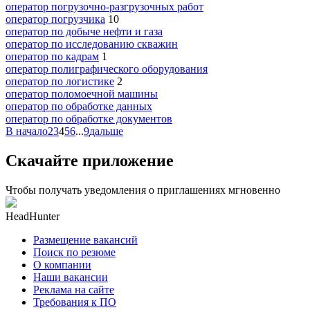
оператор погрузочно-разгрузочных работ
оператор погрузчика
10
оператор по добыче нефти и газа
оператор по исследованию скважин
оператор по кадрам
1
оператор полиграфического оборудования
оператор по логистике
2
оператор поломоечной машины
оператор по обработке данных
оператор по обработке документов
В начало
2
3
4
5
6
...
9
дальше
Скачайте приложение
Чтобы получать уведомления о приглашениях мгновенно
HeadHunter
Размещение вакансий
Поиск по резюме
О компании
Наши вакансии
Реклама на сайте
Требования к ПО