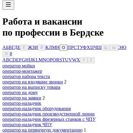
Работа и вакансии
по профессии в Бердске
А
Б
В
Г
Д
Е
Ж
З
И
К
Л
М
Н
П
Р
С
Т
У
Ф
Х
Ц
Ч
Ш
Э
Ю
Ё
Й
О
Щ
Ы
#
Я
A
B
C
D
E
F
G
H
I
J
K
L
M
N
O
P
Q
R
S
T
U
V
W
X
Y
Z
оператор мойки
оператор-монтажер
оператор набора текста
оператор на входящие звонки
2
оператор на выписку товара
оператор на дому
оператор на заявки
2
оператор-наладчик
оператор-наладчик оборудования
оператор-наладчик производственной линии
оператор-наладчик фрезерных станков с ЧПУ
оператор-наладчик ЧПУ
оператор на первичную документацию
1