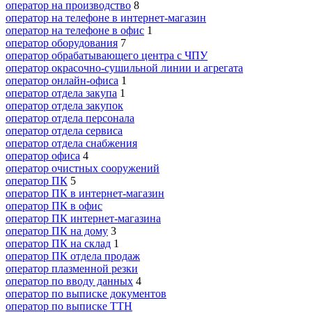
оператор на производство
8
оператор на телефоне в интернет-магазин
оператор на телефоне в офис
1
оператор оборудования
7
оператор обрабатывающего центра с ЧПУ
оператор окрасочно-сушильной линии и агрегата
оператор онлайн-офиса
1
оператор отдела закупа
1
оператор отдела закупок
оператор отдела персонала
оператор отдела сервиса
оператор отдела снабжения
оператор офиса
4
оператор очистных сооружений
оператор ПК
5
оператор ПК в интернет-магазин
оператор ПК в офис
оператор ПК интернет-магазина
оператор ПК на дому
3
оператор ПК на склад
1
оператор ПК отдела продаж
оператор плазменной резки
оператор по вводу данных
4
оператор по выписке документов
оператор по выписке ТТН